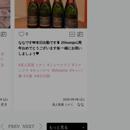
0
1
ななです️🩵本日出勤です🍵 20lounge1周
明日から13日まで帰
年おめでとうございます㊗️ 一緒にお祝い
きてください🥺 20時
しましょう💖
なぎ
クラ
#ベロア 十三
#キャ
東京
#美人茶屋 ミナミ
#ニュークラブ
#ファ
#ファンクラ
#follow
ンクラ
#キャバクラ
#followme
#キャバ
阪
#本日出勤
嬢
#大阪
#本日出勤
8 (土)
2026.08.08 (土)
なぎさ
なな
美人茶屋 ミナミ
もっと見る
＞