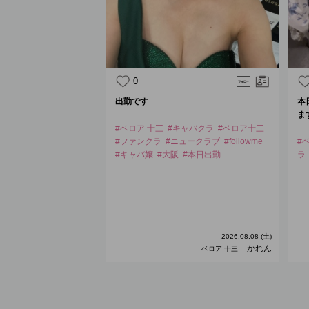
0
出勤です
本
ま
#ベロア 十三
#キャバクラ
#ベロア十三
#ファンクラ
#ニュークラブ
#followme
#
#キャバ嬢
#大阪
#本日出勤
ラ
2026.08.08 (土)
かれん
ベロア 十三